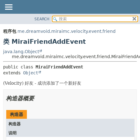
SEARCH
概览
概要:
嵌套
程序包
程序包
me.dreamvoid.miraimc.velocity.event.friend
字段
类
类 MiraiFriendAddEvent
构造器
使用
java.lang.Object
me.dreamvoid.miraimc.velocity.event.friend.MiraiFriend
方法
树
public class 
MiraiFriendAddEvent
已过时
详细资料:
extends 
Object
索引
字段
(Velocity) 好友 - 成功添加了一个新好友
帮助
构造器
构造器概要
方法
构造器
构造器
说明