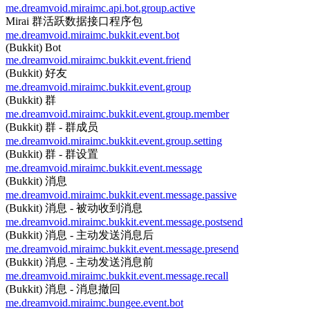
me.dreamvoid.miraimc.api.bot.group.active
Mirai 群活跃数据接口程序包
me.dreamvoid.miraimc.bukkit.event.bot
(Bukkit) Bot
me.dreamvoid.miraimc.bukkit.event.friend
(Bukkit) 好友
me.dreamvoid.miraimc.bukkit.event.group
(Bukkit) 群
me.dreamvoid.miraimc.bukkit.event.group.member
(Bukkit) 群 - 群成员
me.dreamvoid.miraimc.bukkit.event.group.setting
(Bukkit) 群 - 群设置
me.dreamvoid.miraimc.bukkit.event.message
(Bukkit) 消息
me.dreamvoid.miraimc.bukkit.event.message.passive
(Bukkit) 消息 - 被动收到消息
me.dreamvoid.miraimc.bukkit.event.message.postsend
(Bukkit) 消息 - 主动发送消息后
me.dreamvoid.miraimc.bukkit.event.message.presend
(Bukkit) 消息 - 主动发送消息前
me.dreamvoid.miraimc.bukkit.event.message.recall
(Bukkit) 消息 - 消息撤回
me.dreamvoid.miraimc.bungee.event.bot