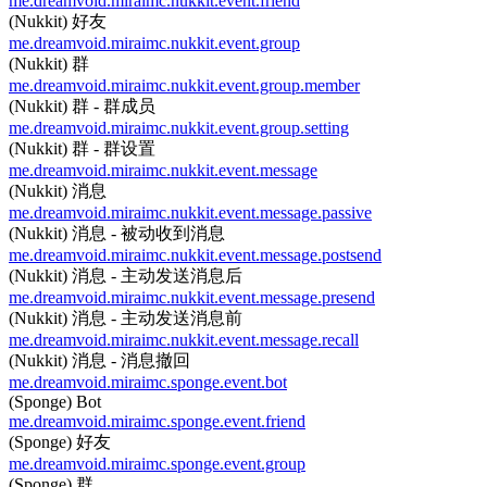
me.dreamvoid.miraimc.nukkit.event.friend
(Nukkit) 好友
me.dreamvoid.miraimc.nukkit.event.group
(Nukkit) 群
me.dreamvoid.miraimc.nukkit.event.group.member
(Nukkit) 群 - 群成员
me.dreamvoid.miraimc.nukkit.event.group.setting
(Nukkit) 群 - 群设置
me.dreamvoid.miraimc.nukkit.event.message
(Nukkit) 消息
me.dreamvoid.miraimc.nukkit.event.message.passive
(Nukkit) 消息 - 被动收到消息
me.dreamvoid.miraimc.nukkit.event.message.postsend
(Nukkit) 消息 - 主动发送消息后
me.dreamvoid.miraimc.nukkit.event.message.presend
(Nukkit) 消息 - 主动发送消息前
me.dreamvoid.miraimc.nukkit.event.message.recall
(Nukkit) 消息 - 消息撤回
me.dreamvoid.miraimc.sponge.event.bot
(Sponge) Bot
me.dreamvoid.miraimc.sponge.event.friend
(Sponge) 好友
me.dreamvoid.miraimc.sponge.event.group
(Sponge) 群