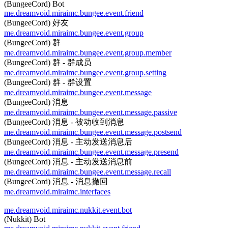
(BungeeCord) Bot
me.dreamvoid.miraimc.bungee.event.friend
(BungeeCord) 好友
me.dreamvoid.miraimc.bungee.event.group
(BungeeCord) 群
me.dreamvoid.miraimc.bungee.event.group.member
(BungeeCord) 群 - 群成员
me.dreamvoid.miraimc.bungee.event.group.setting
(BungeeCord) 群 - 群设置
me.dreamvoid.miraimc.bungee.event.message
(BungeeCord) 消息
me.dreamvoid.miraimc.bungee.event.message.passive
(BungeeCord) 消息 - 被动收到消息
me.dreamvoid.miraimc.bungee.event.message.postsend
(BungeeCord) 消息 - 主动发送消息后
me.dreamvoid.miraimc.bungee.event.message.presend
(BungeeCord) 消息 - 主动发送消息前
me.dreamvoid.miraimc.bungee.event.message.recall
(BungeeCord) 消息 - 消息撤回
me.dreamvoid.miraimc.interfaces
me.dreamvoid.miraimc.nukkit.event.bot
(Nukkit) Bot