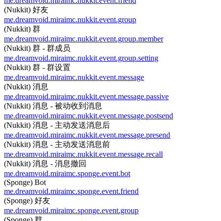
me.dreamvoid.miraimc.nukkit.event.friend
(Nukkit) 好友
me.dreamvoid.miraimc.nukkit.event.group
(Nukkit) 群
me.dreamvoid.miraimc.nukkit.event.group.member
(Nukkit) 群 - 群成员
me.dreamvoid.miraimc.nukkit.event.group.setting
(Nukkit) 群 - 群设置
me.dreamvoid.miraimc.nukkit.event.message
(Nukkit) 消息
me.dreamvoid.miraimc.nukkit.event.message.passive
(Nukkit) 消息 - 被动收到消息
me.dreamvoid.miraimc.nukkit.event.message.postsend
(Nukkit) 消息 - 主动发送消息后
me.dreamvoid.miraimc.nukkit.event.message.presend
(Nukkit) 消息 - 主动发送消息前
me.dreamvoid.miraimc.nukkit.event.message.recall
(Nukkit) 消息 - 消息撤回
me.dreamvoid.miraimc.sponge.event.bot
(Sponge) Bot
me.dreamvoid.miraimc.sponge.event.friend
(Sponge) 好友
me.dreamvoid.miraimc.sponge.event.group
(Sponge) 群