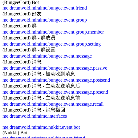
(BungeeCord) Bot
me.dreamvoid.miraimc.bungee.event.friend
(BungeeCord) 好友
me.dreamvoid.miraimc.bungee.event.group
(BungeeCord) 群
me.dreamvoid.miraimc.bungee.event.group.member
(BungeeCord) 群 - 群成员
me.dreamvoid.miraimc.bungee.event.group.setting
(BungeeCord) 群 - 群设置
me.dreamvoid.miraimc.bungee.event.message
(BungeeCord) 消息
me.dreamvoid.miraimc.bungee.event.message.passive
(BungeeCord) 消息 - 被动收到消息
me.dreamvoid.miraimc.bungee.event.message.postsend
(BungeeCord) 消息 - 主动发送消息后
me.dreamvoid.miraimc.bungee.event.message.presend
(BungeeCord) 消息 - 主动发送消息前
me.dreamvoid.miraimc.bungee.event.message.recall
(BungeeCord) 消息 - 消息撤回
me.dreamvoid.miraimc.interfaces
me.dreamvoid.miraimc.nukkit.event.bot
(Nukkit) Bot