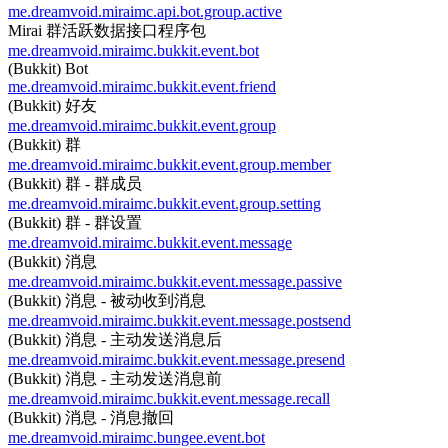
me.dreamvoid.miraimc.api.bot.group.active
Mirai 群活跃数据接口程序包
me.dreamvoid.miraimc.bukkit.event.bot
(Bukkit) Bot
me.dreamvoid.miraimc.bukkit.event.friend
(Bukkit) 好友
me.dreamvoid.miraimc.bukkit.event.group
(Bukkit) 群
me.dreamvoid.miraimc.bukkit.event.group.member
(Bukkit) 群 - 群成员
me.dreamvoid.miraimc.bukkit.event.group.setting
(Bukkit) 群 - 群设置
me.dreamvoid.miraimc.bukkit.event.message
(Bukkit) 消息
me.dreamvoid.miraimc.bukkit.event.message.passive
(Bukkit) 消息 - 被动收到消息
me.dreamvoid.miraimc.bukkit.event.message.postsend
(Bukkit) 消息 - 主动发送消息后
me.dreamvoid.miraimc.bukkit.event.message.presend
(Bukkit) 消息 - 主动发送消息前
me.dreamvoid.miraimc.bukkit.event.message.recall
(Bukkit) 消息 - 消息撤回
me.dreamvoid.miraimc.bungee.event.bot