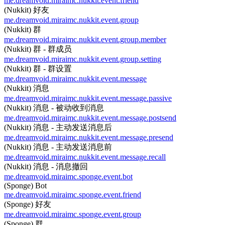
me.dreamvoid.miraimc.nukkit.event.friend
(Nukkit) 好友
me.dreamvoid.miraimc.nukkit.event.group
(Nukkit) 群
me.dreamvoid.miraimc.nukkit.event.group.member
(Nukkit) 群 - 群成员
me.dreamvoid.miraimc.nukkit.event.group.setting
(Nukkit) 群 - 群设置
me.dreamvoid.miraimc.nukkit.event.message
(Nukkit) 消息
me.dreamvoid.miraimc.nukkit.event.message.passive
(Nukkit) 消息 - 被动收到消息
me.dreamvoid.miraimc.nukkit.event.message.postsend
(Nukkit) 消息 - 主动发送消息后
me.dreamvoid.miraimc.nukkit.event.message.presend
(Nukkit) 消息 - 主动发送消息前
me.dreamvoid.miraimc.nukkit.event.message.recall
(Nukkit) 消息 - 消息撤回
me.dreamvoid.miraimc.sponge.event.bot
(Sponge) Bot
me.dreamvoid.miraimc.sponge.event.friend
(Sponge) 好友
me.dreamvoid.miraimc.sponge.event.group
(Sponge) 群