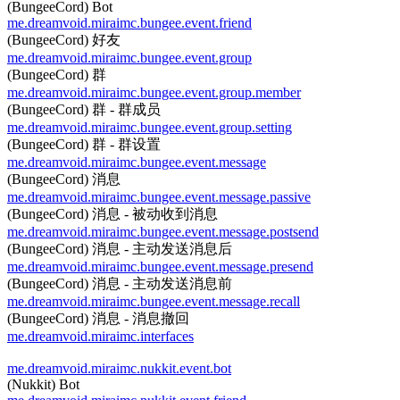
(BungeeCord) Bot
me.dreamvoid.miraimc.bungee.event.friend
(BungeeCord) 好友
me.dreamvoid.miraimc.bungee.event.group
(BungeeCord) 群
me.dreamvoid.miraimc.bungee.event.group.member
(BungeeCord) 群 - 群成员
me.dreamvoid.miraimc.bungee.event.group.setting
(BungeeCord) 群 - 群设置
me.dreamvoid.miraimc.bungee.event.message
(BungeeCord) 消息
me.dreamvoid.miraimc.bungee.event.message.passive
(BungeeCord) 消息 - 被动收到消息
me.dreamvoid.miraimc.bungee.event.message.postsend
(BungeeCord) 消息 - 主动发送消息后
me.dreamvoid.miraimc.bungee.event.message.presend
(BungeeCord) 消息 - 主动发送消息前
me.dreamvoid.miraimc.bungee.event.message.recall
(BungeeCord) 消息 - 消息撤回
me.dreamvoid.miraimc.interfaces
me.dreamvoid.miraimc.nukkit.event.bot
(Nukkit) Bot