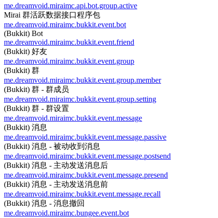
me.dreamvoid.miraimc.api.bot.group.active
Mirai 群活跃数据接口程序包
me.dreamvoid.miraimc.bukkit.event.bot
(Bukkit) Bot
me.dreamvoid.miraimc.bukkit.event.friend
(Bukkit) 好友
me.dreamvoid.miraimc.bukkit.event.group
(Bukkit) 群
me.dreamvoid.miraimc.bukkit.event.group.member
(Bukkit) 群 - 群成员
me.dreamvoid.miraimc.bukkit.event.group.setting
(Bukkit) 群 - 群设置
me.dreamvoid.miraimc.bukkit.event.message
(Bukkit) 消息
me.dreamvoid.miraimc.bukkit.event.message.passive
(Bukkit) 消息 - 被动收到消息
me.dreamvoid.miraimc.bukkit.event.message.postsend
(Bukkit) 消息 - 主动发送消息后
me.dreamvoid.miraimc.bukkit.event.message.presend
(Bukkit) 消息 - 主动发送消息前
me.dreamvoid.miraimc.bukkit.event.message.recall
(Bukkit) 消息 - 消息撤回
me.dreamvoid.miraimc.bungee.event.bot