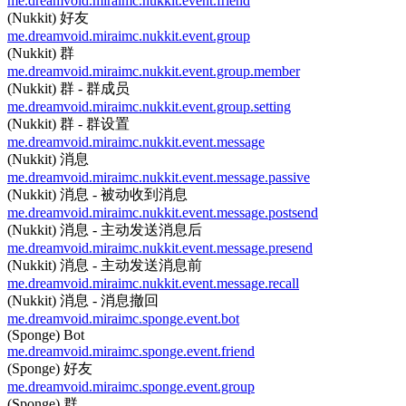
me.dreamvoid.miraimc.nukkit.event.friend
(Nukkit) 好友
me.dreamvoid.miraimc.nukkit.event.group
(Nukkit) 群
me.dreamvoid.miraimc.nukkit.event.group.member
(Nukkit) 群 - 群成员
me.dreamvoid.miraimc.nukkit.event.group.setting
(Nukkit) 群 - 群设置
me.dreamvoid.miraimc.nukkit.event.message
(Nukkit) 消息
me.dreamvoid.miraimc.nukkit.event.message.passive
(Nukkit) 消息 - 被动收到消息
me.dreamvoid.miraimc.nukkit.event.message.postsend
(Nukkit) 消息 - 主动发送消息后
me.dreamvoid.miraimc.nukkit.event.message.presend
(Nukkit) 消息 - 主动发送消息前
me.dreamvoid.miraimc.nukkit.event.message.recall
(Nukkit) 消息 - 消息撤回
me.dreamvoid.miraimc.sponge.event.bot
(Sponge) Bot
me.dreamvoid.miraimc.sponge.event.friend
(Sponge) 好友
me.dreamvoid.miraimc.sponge.event.group
(Sponge) 群