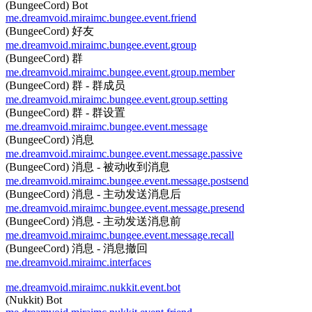
(BungeeCord) Bot
me.dreamvoid.miraimc.bungee.event.friend
(BungeeCord) 好友
me.dreamvoid.miraimc.bungee.event.group
(BungeeCord) 群
me.dreamvoid.miraimc.bungee.event.group.member
(BungeeCord) 群 - 群成员
me.dreamvoid.miraimc.bungee.event.group.setting
(BungeeCord) 群 - 群设置
me.dreamvoid.miraimc.bungee.event.message
(BungeeCord) 消息
me.dreamvoid.miraimc.bungee.event.message.passive
(BungeeCord) 消息 - 被动收到消息
me.dreamvoid.miraimc.bungee.event.message.postsend
(BungeeCord) 消息 - 主动发送消息后
me.dreamvoid.miraimc.bungee.event.message.presend
(BungeeCord) 消息 - 主动发送消息前
me.dreamvoid.miraimc.bungee.event.message.recall
(BungeeCord) 消息 - 消息撤回
me.dreamvoid.miraimc.interfaces
me.dreamvoid.miraimc.nukkit.event.bot
(Nukkit) Bot