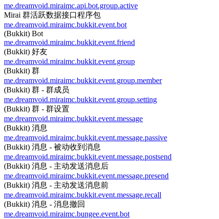
me.dreamvoid.miraimc.api.bot.group.active
Mirai 群活跃数据接口程序包
me.dreamvoid.miraimc.bukkit.event.bot
(Bukkit) Bot
me.dreamvoid.miraimc.bukkit.event.friend
(Bukkit) 好友
me.dreamvoid.miraimc.bukkit.event.group
(Bukkit) 群
me.dreamvoid.miraimc.bukkit.event.group.member
(Bukkit) 群 - 群成员
me.dreamvoid.miraimc.bukkit.event.group.setting
(Bukkit) 群 - 群设置
me.dreamvoid.miraimc.bukkit.event.message
(Bukkit) 消息
me.dreamvoid.miraimc.bukkit.event.message.passive
(Bukkit) 消息 - 被动收到消息
me.dreamvoid.miraimc.bukkit.event.message.postsend
(Bukkit) 消息 - 主动发送消息后
me.dreamvoid.miraimc.bukkit.event.message.presend
(Bukkit) 消息 - 主动发送消息前
me.dreamvoid.miraimc.bukkit.event.message.recall
(Bukkit) 消息 - 消息撤回
me.dreamvoid.miraimc.bungee.event.bot