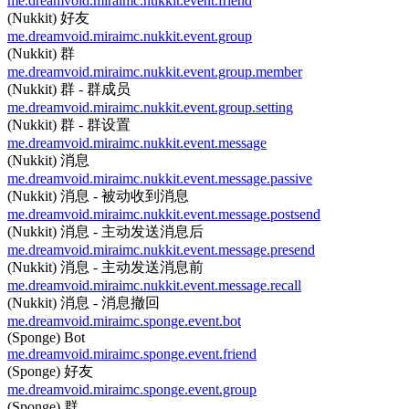
me.dreamvoid.miraimc.nukkit.event.friend
(Nukkit) 好友
me.dreamvoid.miraimc.nukkit.event.group
(Nukkit) 群
me.dreamvoid.miraimc.nukkit.event.group.member
(Nukkit) 群 - 群成员
me.dreamvoid.miraimc.nukkit.event.group.setting
(Nukkit) 群 - 群设置
me.dreamvoid.miraimc.nukkit.event.message
(Nukkit) 消息
me.dreamvoid.miraimc.nukkit.event.message.passive
(Nukkit) 消息 - 被动收到消息
me.dreamvoid.miraimc.nukkit.event.message.postsend
(Nukkit) 消息 - 主动发送消息后
me.dreamvoid.miraimc.nukkit.event.message.presend
(Nukkit) 消息 - 主动发送消息前
me.dreamvoid.miraimc.nukkit.event.message.recall
(Nukkit) 消息 - 消息撤回
me.dreamvoid.miraimc.sponge.event.bot
(Sponge) Bot
me.dreamvoid.miraimc.sponge.event.friend
(Sponge) 好友
me.dreamvoid.miraimc.sponge.event.group
(Sponge) 群