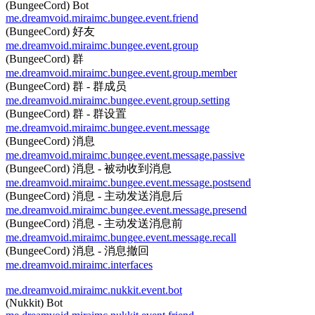
(BungeeCord) Bot
me.dreamvoid.miraimc.bungee.event.friend
(BungeeCord) 好友
me.dreamvoid.miraimc.bungee.event.group
(BungeeCord) 群
me.dreamvoid.miraimc.bungee.event.group.member
(BungeeCord) 群 - 群成员
me.dreamvoid.miraimc.bungee.event.group.setting
(BungeeCord) 群 - 群设置
me.dreamvoid.miraimc.bungee.event.message
(BungeeCord) 消息
me.dreamvoid.miraimc.bungee.event.message.passive
(BungeeCord) 消息 - 被动收到消息
me.dreamvoid.miraimc.bungee.event.message.postsend
(BungeeCord) 消息 - 主动发送消息后
me.dreamvoid.miraimc.bungee.event.message.presend
(BungeeCord) 消息 - 主动发送消息前
me.dreamvoid.miraimc.bungee.event.message.recall
(BungeeCord) 消息 - 消息撤回
me.dreamvoid.miraimc.interfaces
me.dreamvoid.miraimc.nukkit.event.bot
(Nukkit) Bot