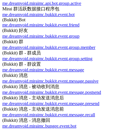
me.dreamvoid.miraimc.api.bot.group.active
Mirai 群活跃数据接口程序包
me.dreamvoid.miraimc.bukkit.event.bot
(Bukkit) Bot
me.dreamvoid.miraimc.bukkit.event.friend
(Bukkit) 好友
me.dreamvoid.miraimc.bukkit.event.group
(Bukkit) 群
me.dreamvoid.miraimc.bukkit.event.group.member
(Bukkit) 群 - 群成员
me.dreamvoid.miraimc.bukkit.event.group.setting
(Bukkit) 群 - 群设置
me.dreamvoid.miraimc.bukkit.event.message
(Bukkit) 消息
me.dreamvoid.miraimc.bukkit.event.message.passive
(Bukkit) 消息 - 被动收到消息
me.dreamvoid.miraimc.bukkit.event.message.postsend
(Bukkit) 消息 - 主动发送消息后
me.dreamvoid.miraimc.bukkit.event.message.presend
(Bukkit) 消息 - 主动发送消息前
me.dreamvoid.miraimc.bukkit.event.message.recall
(Bukkit) 消息 - 消息撤回
me.dreamvoid.miraimc.bungee.event.bot