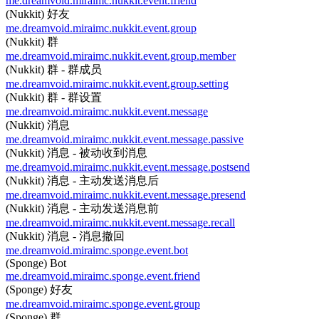
me.dreamvoid.miraimc.nukkit.event.friend
(Nukkit) 好友
me.dreamvoid.miraimc.nukkit.event.group
(Nukkit) 群
me.dreamvoid.miraimc.nukkit.event.group.member
(Nukkit) 群 - 群成员
me.dreamvoid.miraimc.nukkit.event.group.setting
(Nukkit) 群 - 群设置
me.dreamvoid.miraimc.nukkit.event.message
(Nukkit) 消息
me.dreamvoid.miraimc.nukkit.event.message.passive
(Nukkit) 消息 - 被动收到消息
me.dreamvoid.miraimc.nukkit.event.message.postsend
(Nukkit) 消息 - 主动发送消息后
me.dreamvoid.miraimc.nukkit.event.message.presend
(Nukkit) 消息 - 主动发送消息前
me.dreamvoid.miraimc.nukkit.event.message.recall
(Nukkit) 消息 - 消息撤回
me.dreamvoid.miraimc.sponge.event.bot
(Sponge) Bot
me.dreamvoid.miraimc.sponge.event.friend
(Sponge) 好友
me.dreamvoid.miraimc.sponge.event.group
(Sponge) 群