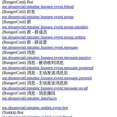
(BungeeCord) Bot
me.dreamvoid.miraimc.bungee.event.friend
(BungeeCord) 好友
me.dreamvoid.miraimc.bungee.event.group
(BungeeCord) 群
me.dreamvoid.miraimc.bungee.event.group.member
(BungeeCord) 群 - 群成员
me.dreamvoid.miraimc.bungee.event.group.setting
(BungeeCord) 群 - 群设置
me.dreamvoid.miraimc.bungee.event.message
(BungeeCord) 消息
me.dreamvoid.miraimc.bungee.event.message.passive
(BungeeCord) 消息 - 被动收到消息
me.dreamvoid.miraimc.bungee.event.message.postsend
(BungeeCord) 消息 - 主动发送消息后
me.dreamvoid.miraimc.bungee.event.message.presend
(BungeeCord) 消息 - 主动发送消息前
me.dreamvoid.miraimc.bungee.event.message.recall
(BungeeCord) 消息 - 消息撤回
me.dreamvoid.miraimc.interfaces
me.dreamvoid.miraimc.nukkit.event.bot
(Nukkit) Bot