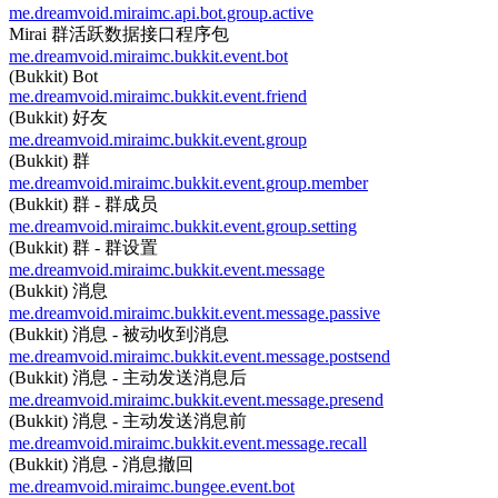
me.dreamvoid.miraimc.api.bot.group.active
Mirai 群活跃数据接口程序包
me.dreamvoid.miraimc.bukkit.event.bot
(Bukkit) Bot
me.dreamvoid.miraimc.bukkit.event.friend
(Bukkit) 好友
me.dreamvoid.miraimc.bukkit.event.group
(Bukkit) 群
me.dreamvoid.miraimc.bukkit.event.group.member
(Bukkit) 群 - 群成员
me.dreamvoid.miraimc.bukkit.event.group.setting
(Bukkit) 群 - 群设置
me.dreamvoid.miraimc.bukkit.event.message
(Bukkit) 消息
me.dreamvoid.miraimc.bukkit.event.message.passive
(Bukkit) 消息 - 被动收到消息
me.dreamvoid.miraimc.bukkit.event.message.postsend
(Bukkit) 消息 - 主动发送消息后
me.dreamvoid.miraimc.bukkit.event.message.presend
(Bukkit) 消息 - 主动发送消息前
me.dreamvoid.miraimc.bukkit.event.message.recall
(Bukkit) 消息 - 消息撤回
me.dreamvoid.miraimc.bungee.event.bot