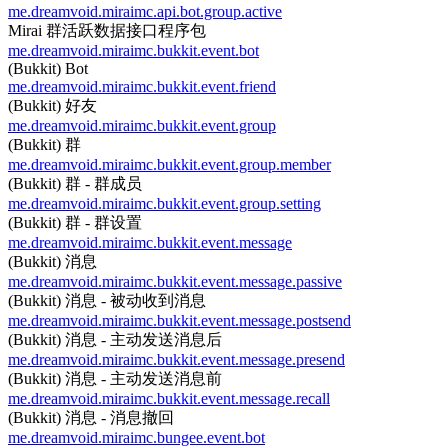
me.dreamvoid.miraimc.api.bot.group.active
Mirai 群活跃数据接口程序包
me.dreamvoid.miraimc.bukkit.event.bot
(Bukkit) Bot
me.dreamvoid.miraimc.bukkit.event.friend
(Bukkit) 好友
me.dreamvoid.miraimc.bukkit.event.group
(Bukkit) 群
me.dreamvoid.miraimc.bukkit.event.group.member
(Bukkit) 群 - 群成员
me.dreamvoid.miraimc.bukkit.event.group.setting
(Bukkit) 群 - 群设置
me.dreamvoid.miraimc.bukkit.event.message
(Bukkit) 消息
me.dreamvoid.miraimc.bukkit.event.message.passive
(Bukkit) 消息 - 被动收到消息
me.dreamvoid.miraimc.bukkit.event.message.postsend
(Bukkit) 消息 - 主动发送消息后
me.dreamvoid.miraimc.bukkit.event.message.presend
(Bukkit) 消息 - 主动发送消息前
me.dreamvoid.miraimc.bukkit.event.message.recall
(Bukkit) 消息 - 消息撤回
me.dreamvoid.miraimc.bungee.event.bot