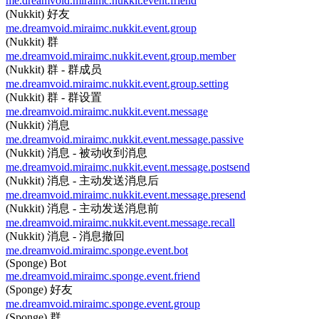
me.dreamvoid.miraimc.nukkit.event.friend
(Nukkit) 好友
me.dreamvoid.miraimc.nukkit.event.group
(Nukkit) 群
me.dreamvoid.miraimc.nukkit.event.group.member
(Nukkit) 群 - 群成员
me.dreamvoid.miraimc.nukkit.event.group.setting
(Nukkit) 群 - 群设置
me.dreamvoid.miraimc.nukkit.event.message
(Nukkit) 消息
me.dreamvoid.miraimc.nukkit.event.message.passive
(Nukkit) 消息 - 被动收到消息
me.dreamvoid.miraimc.nukkit.event.message.postsend
(Nukkit) 消息 - 主动发送消息后
me.dreamvoid.miraimc.nukkit.event.message.presend
(Nukkit) 消息 - 主动发送消息前
me.dreamvoid.miraimc.nukkit.event.message.recall
(Nukkit) 消息 - 消息撤回
me.dreamvoid.miraimc.sponge.event.bot
(Sponge) Bot
me.dreamvoid.miraimc.sponge.event.friend
(Sponge) 好友
me.dreamvoid.miraimc.sponge.event.group
(Sponge) 群