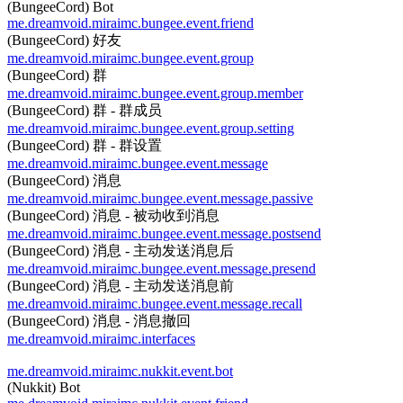
(BungeeCord) Bot
me.dreamvoid.miraimc.bungee.event.friend
(BungeeCord) 好友
me.dreamvoid.miraimc.bungee.event.group
(BungeeCord) 群
me.dreamvoid.miraimc.bungee.event.group.member
(BungeeCord) 群 - 群成员
me.dreamvoid.miraimc.bungee.event.group.setting
(BungeeCord) 群 - 群设置
me.dreamvoid.miraimc.bungee.event.message
(BungeeCord) 消息
me.dreamvoid.miraimc.bungee.event.message.passive
(BungeeCord) 消息 - 被动收到消息
me.dreamvoid.miraimc.bungee.event.message.postsend
(BungeeCord) 消息 - 主动发送消息后
me.dreamvoid.miraimc.bungee.event.message.presend
(BungeeCord) 消息 - 主动发送消息前
me.dreamvoid.miraimc.bungee.event.message.recall
(BungeeCord) 消息 - 消息撤回
me.dreamvoid.miraimc.interfaces
me.dreamvoid.miraimc.nukkit.event.bot
(Nukkit) Bot