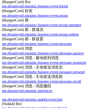
(BungeeCord) Bot
me.dreamvoid.miraimc.bungee.event.friend
(BungeeCord) 好友
me.dreamvoid.miraimc.bungee.event.group
(BungeeCord) 群
me.dreamvoid.miraimc.bungee.event.group.member
(BungeeCord) 群 - 群成员
me.dreamvoid.miraimc.bungee.event.group.setting
(BungeeCord) 群 - 群设置
me.dreamvoid.miraimc.bungee.event.message
(BungeeCord) 消息
me.dreamvoid.miraimc.bungee.event.message.passive
(BungeeCord) 消息 - 被动收到消息
me.dreamvoid.miraimc.bungee.event.message.postsend
(BungeeCord) 消息 - 主动发送消息后
me.dreamvoid.miraimc.bungee.event.message.presend
(BungeeCord) 消息 - 主动发送消息前
me.dreamvoid.miraimc.bungee.event.message.recall
(BungeeCord) 消息 - 消息撤回
me.dreamvoid.miraimc.interfaces
me.dreamvoid.miraimc.nukkit.event.bot
(Nukkit) Bot