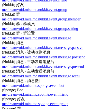
me.dreamvoid.miraimc.nukkit.event.friend
(Nukkit) 好友
me.dreamvoid.miraimc.nukkit.event.group
(Nukkit) 群
me.dreamvoid.miraimc.nukkit.event.group.member
(Nukkit) 群 - 群成员
me.dreamvoid.miraimc.nukkit.event.group.setting
(Nukkit) 群 - 群设置
me.dreamvoid.miraimc.nukkit.event.message
(Nukkit) 消息
me.dreamvoid.miraimc.nukkit.event.message.passive
(Nukkit) 消息 - 被动收到消息
me.dreamvoid.miraimc.nukkit.event.message.postsend
(Nukkit) 消息 - 主动发送消息后
me.dreamvoid.miraimc.nukkit.event.message.presend
(Nukkit) 消息 - 主动发送消息前
me.dreamvoid.miraimc.nukkit.event.message.recall
(Nukkit) 消息 - 消息撤回
me.dreamvoid.miraimc.sponge.event.bot
(Sponge) Bot
me.dreamvoid.miraimc.sponge.event.friend
(Sponge) 好友
me.dreamvoid.miraimc.sponge.event.group
(Sponge) 群