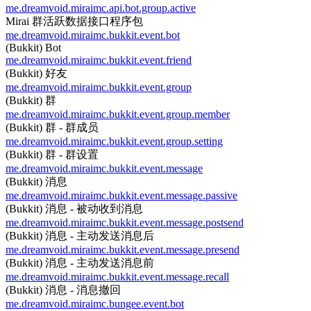
me.dreamvoid.miraimc.api.bot.group.active
Mirai 群活跃数据接口程序包
me.dreamvoid.miraimc.bukkit.event.bot
(Bukkit) Bot
me.dreamvoid.miraimc.bukkit.event.friend
(Bukkit) 好友
me.dreamvoid.miraimc.bukkit.event.group
(Bukkit) 群
me.dreamvoid.miraimc.bukkit.event.group.member
(Bukkit) 群 - 群成员
me.dreamvoid.miraimc.bukkit.event.group.setting
(Bukkit) 群 - 群设置
me.dreamvoid.miraimc.bukkit.event.message
(Bukkit) 消息
me.dreamvoid.miraimc.bukkit.event.message.passive
(Bukkit) 消息 - 被动收到消息
me.dreamvoid.miraimc.bukkit.event.message.postsend
(Bukkit) 消息 - 主动发送消息后
me.dreamvoid.miraimc.bukkit.event.message.presend
(Bukkit) 消息 - 主动发送消息前
me.dreamvoid.miraimc.bukkit.event.message.recall
(Bukkit) 消息 - 消息撤回
me.dreamvoid.miraimc.bungee.event.bot