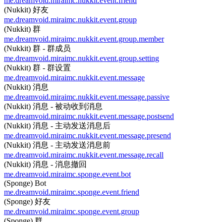
me.dreamvoid.miraimc.nukkit.event.friend
(Nukkit) 好友
me.dreamvoid.miraimc.nukkit.event.group
(Nukkit) 群
me.dreamvoid.miraimc.nukkit.event.group.member
(Nukkit) 群 - 群成员
me.dreamvoid.miraimc.nukkit.event.group.setting
(Nukkit) 群 - 群设置
me.dreamvoid.miraimc.nukkit.event.message
(Nukkit) 消息
me.dreamvoid.miraimc.nukkit.event.message.passive
(Nukkit) 消息 - 被动收到消息
me.dreamvoid.miraimc.nukkit.event.message.postsend
(Nukkit) 消息 - 主动发送消息后
me.dreamvoid.miraimc.nukkit.event.message.presend
(Nukkit) 消息 - 主动发送消息前
me.dreamvoid.miraimc.nukkit.event.message.recall
(Nukkit) 消息 - 消息撤回
me.dreamvoid.miraimc.sponge.event.bot
(Sponge) Bot
me.dreamvoid.miraimc.sponge.event.friend
(Sponge) 好友
me.dreamvoid.miraimc.sponge.event.group
(Sponge) 群