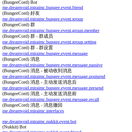
(BungeeCord) Bot
me.dreamvoid.miraimc.bungee.event.friend
(BungeeCord) 好友
me.dreamvoid.miraimc.bungee.event.group
(BungeeCord) 群
me.dreamvoid.miraimc.bungee.event.group.member
(BungeeCord) 群 - 群成员
me.dreamvoid.miraimc.bungee.event.group.setting
(BungeeCord) 群 - 群设置
me.dreamvoid.miraimc.bungee.event.message
(BungeeCord) 消息
me.dreamvoid.miraimc.bungee.event.message.passive
(BungeeCord) 消息 - 被动收到消息
me.dreamvoid.miraimc.bungee.event.message.postsend
(BungeeCord) 消息 - 主动发送消息后
me.dreamvoid.miraimc.bungee.event.message.presend
(BungeeCord) 消息 - 主动发送消息前
me.dreamvoid.miraimc.bungee.event.message.recall
(BungeeCord) 消息 - 消息撤回
me.dreamvoid.miraimc.interfaces
me.dreamvoid.miraimc.nukkit.event.bot
(Nukkit) Bot