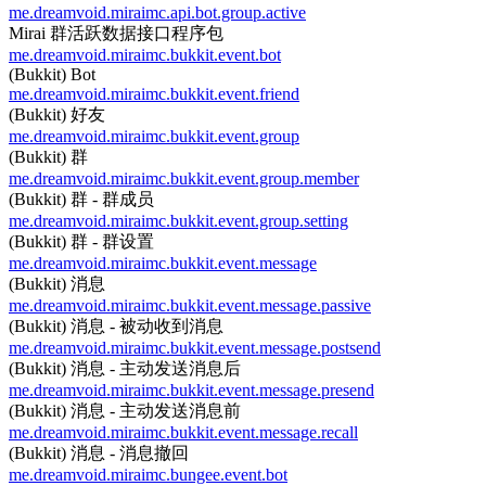
me.dreamvoid.miraimc.api.bot.group.active
Mirai 群活跃数据接口程序包
me.dreamvoid.miraimc.bukkit.event.bot
(Bukkit) Bot
me.dreamvoid.miraimc.bukkit.event.friend
(Bukkit) 好友
me.dreamvoid.miraimc.bukkit.event.group
(Bukkit) 群
me.dreamvoid.miraimc.bukkit.event.group.member
(Bukkit) 群 - 群成员
me.dreamvoid.miraimc.bukkit.event.group.setting
(Bukkit) 群 - 群设置
me.dreamvoid.miraimc.bukkit.event.message
(Bukkit) 消息
me.dreamvoid.miraimc.bukkit.event.message.passive
(Bukkit) 消息 - 被动收到消息
me.dreamvoid.miraimc.bukkit.event.message.postsend
(Bukkit) 消息 - 主动发送消息后
me.dreamvoid.miraimc.bukkit.event.message.presend
(Bukkit) 消息 - 主动发送消息前
me.dreamvoid.miraimc.bukkit.event.message.recall
(Bukkit) 消息 - 消息撤回
me.dreamvoid.miraimc.bungee.event.bot